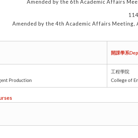
Amended by the 6th Academic Affairs Meet
11
Amended by the 4th Academic Affairs Meeting,
開課學系Depa
工程學院
igent Production
College of E
rses