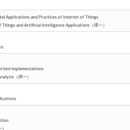
cations and Practices of Internet of Things
gs and Artificial Intelligence Applications（擇一）
ns
erized Implementations
 Analysis（擇一）
ications
ation
擇一）