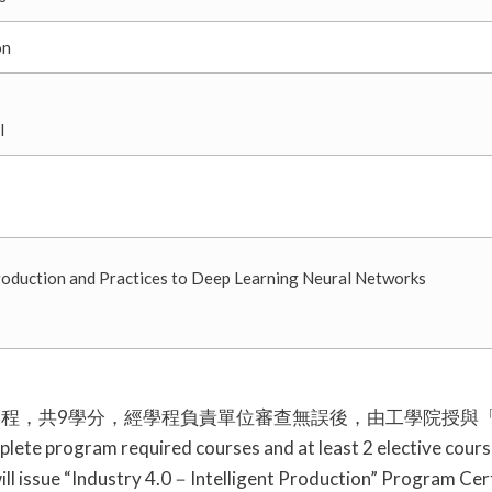
on
l
 and Practices to Deep Learning Neural Networks
程，共9學分，經學程負責單位審查無誤後，由工學院授與「工
lete program required courses and at least 2 elective course
ll issue “Industry 4.0－Intelligent Production” Program Cert