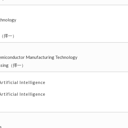
echnology
sing（擇一）
 Semiconductor Manufacturing Technology
essing（擇一）
ficial Intelligence
ficial Intelligence
s