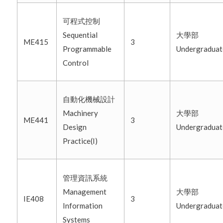
可程式控制
Sequential
大學部
ME415
3
Programmable
Undergradua
Control
自動化機械設計
Machinery
大學部
ME441
3
Design
Undergradua
Practice(I)
管理資訊系統
Management
大學部
IE408
3
Information
Undergradua
Systems