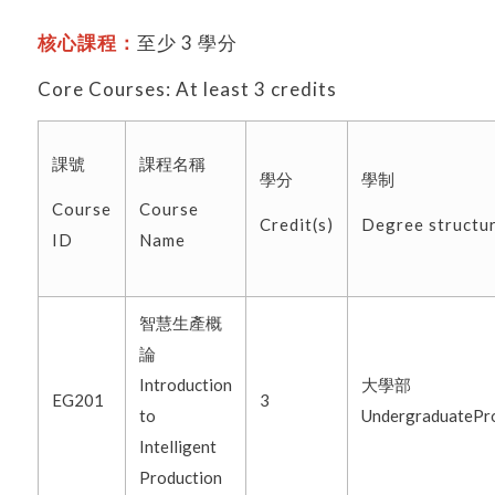
核心課程：
至少 3 學分
Core Courses: At least 3 credits
課號
課程名稱
學分
學制
Course
Course
Credit(s)
Degree structu
ID
Name
智慧生產概
論
Introduction
大學部
EG201
3
to
UndergraduatePr
Intelligent
Production