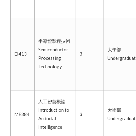
半導體製程技術
Semiconductor
大學部
EI413
3
Processing
Undergradua
Technology
人工智慧概論
Introduction to
大學部
ME384
3
Artificial
Undergradua
Intelligence