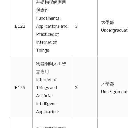
基礎物聯網應用
與實作
Fundamental
大學部
IE122
Applications and
3
Undergradua
Practices of
Internet of
Things
物聯網與人工智
慧應用
Internet of
大學部
IE125
Things and
3
Undergradua
Artificial
Intelligence
Applications