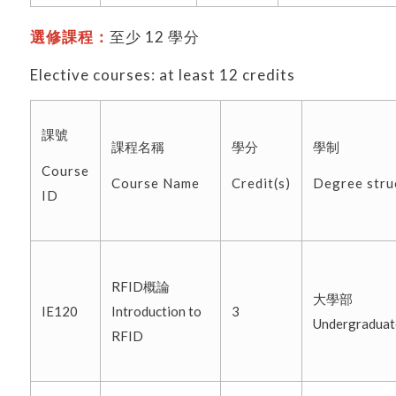
選修課程：
至少 12 學分
Elective courses: at least 12 credits
課號
課程名稱
學分
學制
Course
Course Name
Credit(s)
Degree stru
ID
RFID概論
大學部
IE120
Introduction to
3
Undergradua
RFID