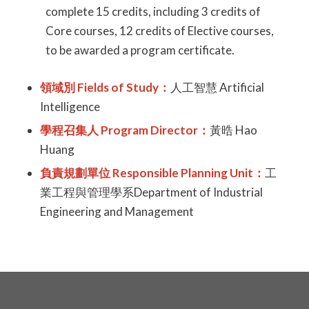
complete 15 credits, including 3 credits of
Core courses, 12 credits of Elective courses,
to be awarded a program certificate.
領域別 Fields of Study：
人工智慧 Artificial
Intelligence
學程召集人 Program Director：
黃晧 Hao
Huang
負責規劃單位 Responsible Planning Unit：
工
業工程與管理學系Department of Industrial
Engineering and Management