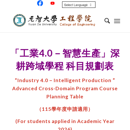
「工業4.0－智慧生產」深
耕跨域學程 科目規劃表
“Industry 4.0－Intelligent Production ”
Advanced Cross-Domain Program Course
Planning Table
（115學年度申請適用）
(For students applied in Academic Year
2026)