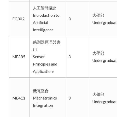
人工智慧概論
Introduction to
大學部
EG302
3
Artificial
Undergradua
Intelligence
感測器原理與應
用
大學部
ME385
Sensor
3
Undergradua
Principles and
Applications
機電整合
大學部
ME411
Mechatronics
3
Undergradua
Integration