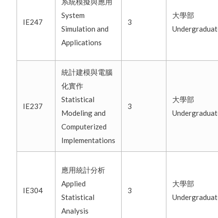
系統模擬與應用
System
大學部
IE247
3
Simulation and
Undergradua
Applications
統計建模與電腦
化實作
Statistical
大學部
IE237
3
Modeling and
Undergradua
Computerized
Implementations
應用統計分析
Applied
大學部
IE304
3
Statistical
Undergradua
Analysis